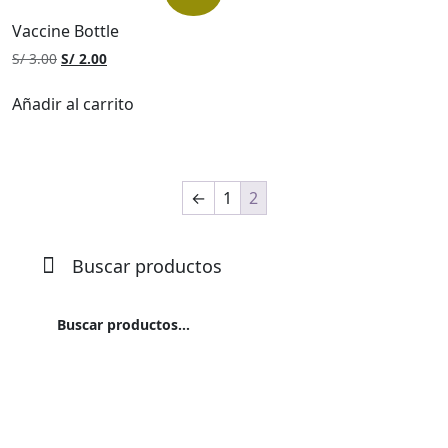
Vaccine Bottle
El
El
S/
3.00
S/
2.00
precio
precio
original
actual
Añadir al carrito
era:
es:
S/ 3.00.
S/ 2.00.
←
1
2
Buscar productos
Buscar
por:
Buscar