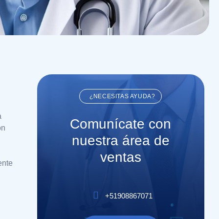
¿NECESITAS AYUDA?
a
Comunícate con
on
nuestra área de
ventas
ente
+51908867071