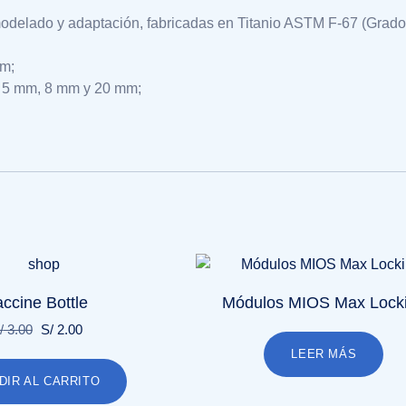
 modelado y adaptación, fabricadas en Titanio ASTM F-67 (Grado
mm;
 5 mm, 8 mm y 20 mm;
ccine Bottle
Módulos MIOS Max Lock
El
El
/
3.00
S/
2.00
precio
precio
LEER MÁS
original
actual
DIR AL CARRITO
era:
es: