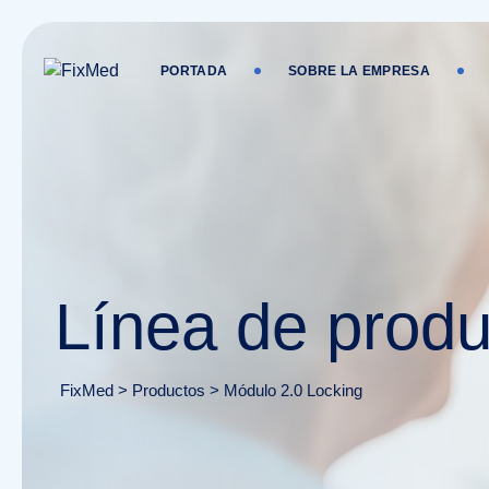
Skip
to
content
PORTADA
SOBRE LA EMPRESA
Línea de produ
FixMed
>
Productos
>
Módulo 2.0 Locking