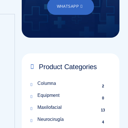
WHATSAPP
Product Categories
Columna
2
Equipment
0
Maxilofacial
13
Neurocirugía
4