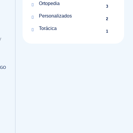
Ortopedia
3
Personalizados
2
Torácica
1
y
OGO