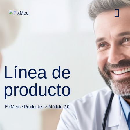
Skip
to
content
Línea de
producto
FixMed
>
Productos
>
Módulo 2.0